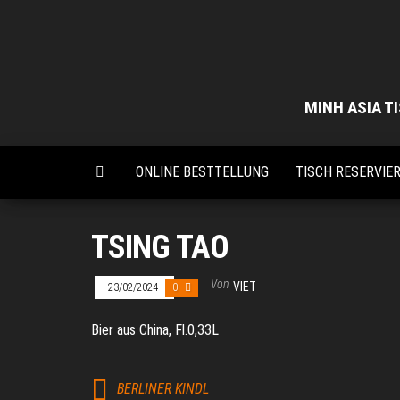
Zum
Inhalt
springen
MINH ASIA TI
ONLINE BESTTELLUNG
TISCH RESERVIE
TSING TAO
Von
VIET
23/02/2024
0
Bier aus China, Fl.0,33L
BERLINER KINDL