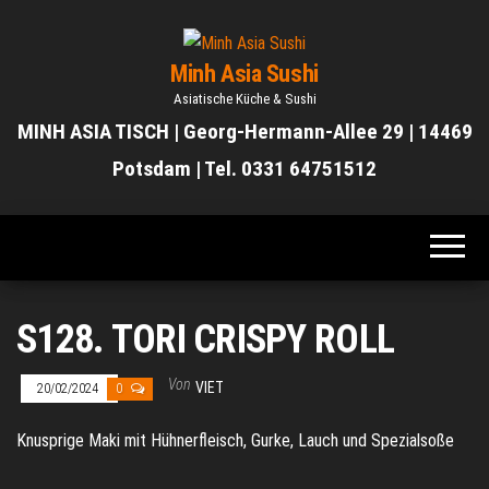
Zum
Inhalt
Minh Asia Sushi
springen
Asiatische Küche & Sushi
MINH ASIA TISCH | Georg-Hermann-Allee 29 | 14469
Potsdam | Tel. 0331 64751512
S128. TORI CRISPY ROLL
Von
VIET
20/02/2024
0
Knusprige Maki mit Hühnerfleisch, Gurke, Lauch und Spezialsoße