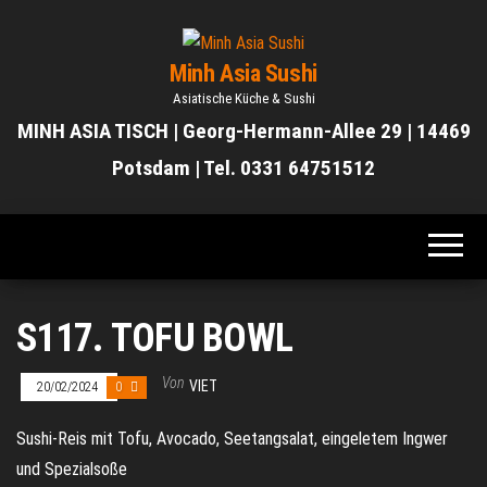
Zum
Inhalt
Minh Asia Sushi
springen
Asiatische Küche & Sushi
MINH ASIA TISCH | Georg-Hermann-Allee 29 | 14469
Potsdam | Tel. 0331 64751512
S117. TOFU BOWL
Von
VIET
20/02/2024
0
Sushi-Reis mit Tofu, Avocado, Seetangsalat, eingeletem Ingwer
und Spezialsoße