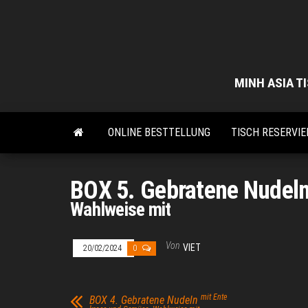
Zum
Inhalt
springen
MINH ASIA TI
ONLINE BESTTELLUNG
TISCH RESERVIE
BOX 5. Gebratene Nudel
Wahlweise mit
Von
VIET
20/02/2024
0
mit Ente
BOX 4. Gebratene Nudeln