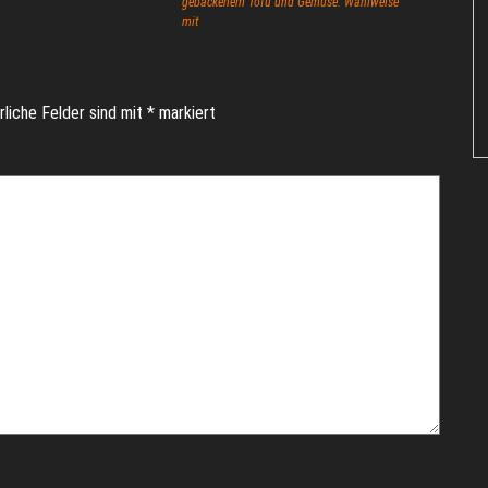
gebackenem Tofu und Gemüse. Wahlweise
mit
rliche Felder sind mit
*
markiert